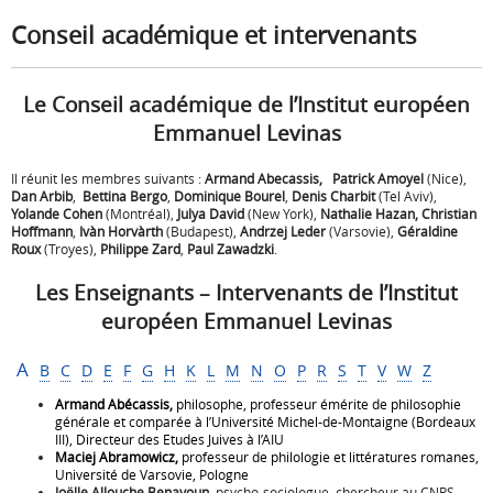
Conseil académique et intervenants
Le Conseil académique de l’Institut européen
Emmanuel Levinas
Il réunit les membres suivants :
Armand Abecassis,
Patrick Amoyel
(Nice),
Dan Arbib
,
Bettina Bergo
,
Dominique Bourel
,
Denis Charbit
(Tel Aviv),
Yolande Cohen
(Montréal),
Julya David
(New York),
Nathalie Hazan,
Christian
Hoffmann
,
Ivàn Horvàrth
(Budapest),
Andrzej Leder
(Varsovie),
Géraldine
Roux
(Troyes),
Philippe Zard
,
Paul Zawadzki
.
Les Enseignants – Intervenants de l’Institut
européen Emmanuel Levinas
A
B
C
D
E
F
G
H
K
L
M
N
O
P
R
S
T
V
W
Z
Armand Abécassis,
philosophe, professeur émérite de philosophie
générale et comparée à l’Université Michel-de-Montaigne (Bordeaux
III), Directeur des Etudes Juives à l’AIU
Maciej Abramowicz,
professeur de philologie et littératures romanes,
Université de Varsovie, Pologne
Joëlle Allouche Benayoun,
psycho-sociologue, chercheur au CNRS,