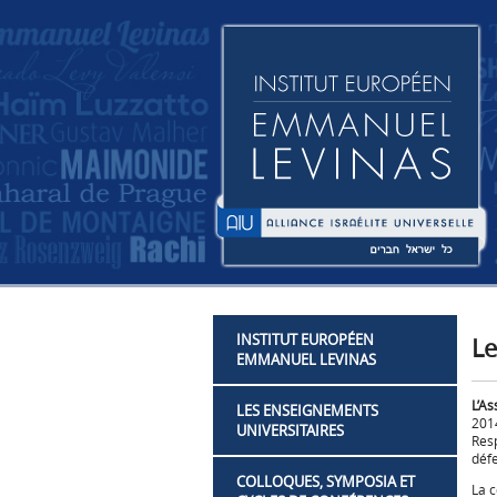
INSTITUT EUROPÉEN
Le
EMMANUEL LEVINAS
L’As
LES ENSEIGNEMENTS
2014
UNIVERSITAIRES
Resp
défe
COLLOQUES, SYMPOSIA ET
La c