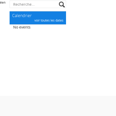
péen
Calendrier
voir toutes les dates
No events